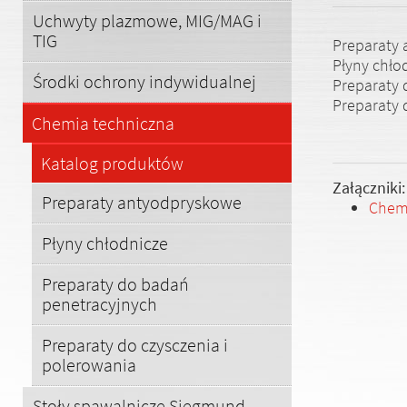
Uchwyty plazmowe, MIG/MAG i
TIG
Preparaty
Płyny chło
Środki ochrony indywidualnej
Preparaty 
Preparaty 
Chemia techniczna
Katalog produktów
Załączniki:
Preparaty antyodpryskowe
Chem
Płyny chłodnicze
Preparaty do badań
penetracyjnych
Preparaty do czysczenia i
polerowania
Stoły spawalnicze Siegmund