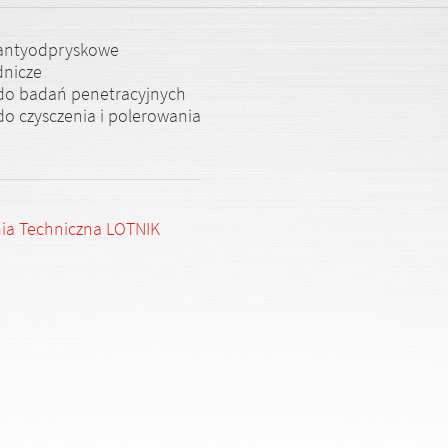
 antyodpryskowe
dnicze
do badań penetracyjnych
do czysczenia i polerowania
ia Techniczna LOTNIK