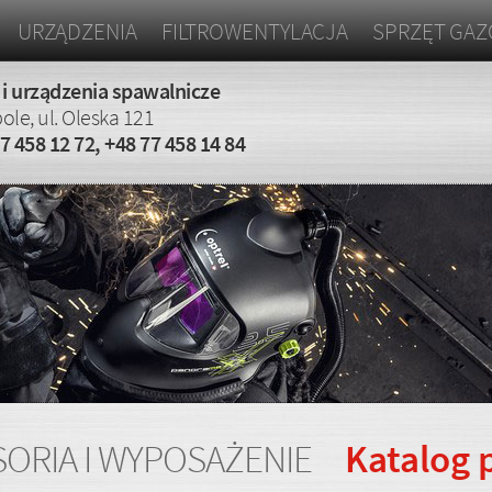
URZĄDZENIA
FILTROWENTYLACJA
SPRZĘT GA
 i urządzenia spawalnicze
ole, ul. Oleska 121
7 458 12 72
,
+48 77 458 14 84
ORIA I WYPOSAŻENIE
Katalog