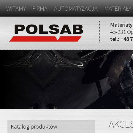
WITAMY
FIRMA
AUTOMATYZACJA
MATERIAŁY
Materiały
45-231 Op
tel.:
+48 7
AKCES
Katalog produktów