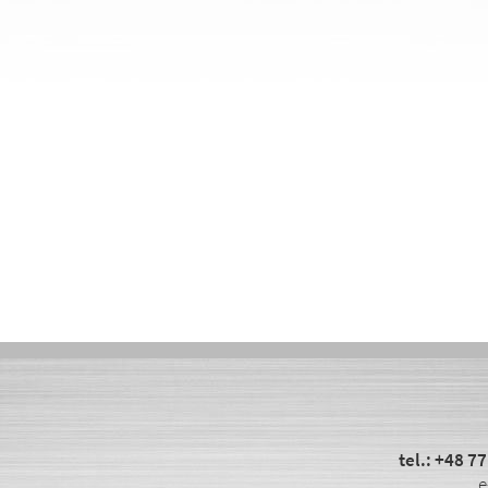
tel.:
+48 77
e