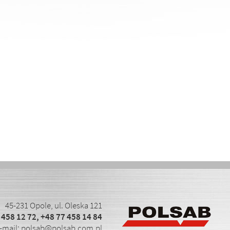
45-231 Opole, ul. Oleska 121
 458 12 72
,
+48 77 458 14 84
-mail:
polsab@polsab.com.pl