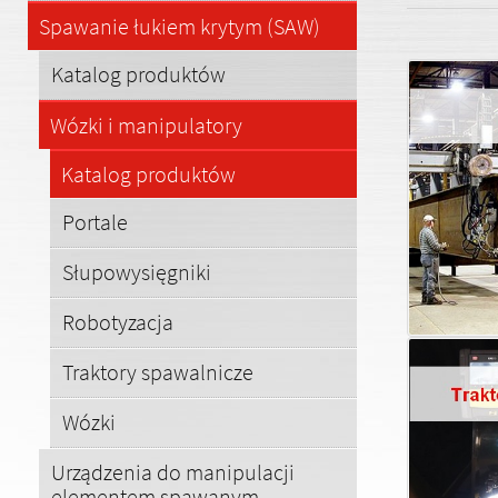
Spawanie łukiem krytym (SAW)
Katalog produktów
Wózki i manipulatory
Katalog produktów
Portale
Słupowysięgniki
Robotyzacja
Traktory spawalnicze
Wózki
Urządzenia do manipulacji
elementem spawanym