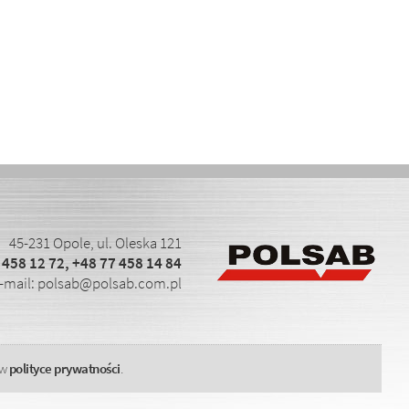
45-231 Opole, ul. Oleska 121
 458 12 72
,
+48 77 458 14 84
-mail:
polsab@polsab.com.pl
 w
polityce prywatności
.