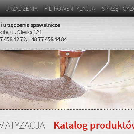
URZĄDZENIA
FILTROWENTYLACJA
SPRZĘT GA
 i urządzenia spawalnicze
ole, ul. Oleska 121
7 458 12 72
,
+48 77 458 14 84
MATYZACJA
Katalog produkt