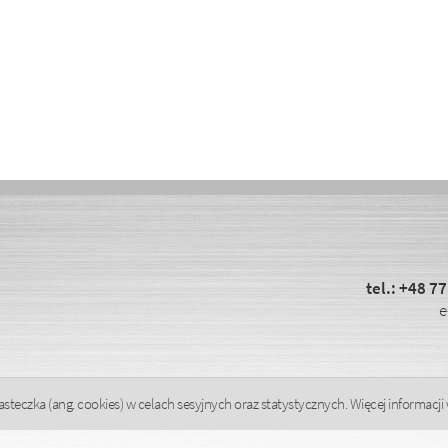
tel.:
+48 77
e
steczka (ang. cookies) w celach sesyjnych oraz statystycznych. Więcej informacji