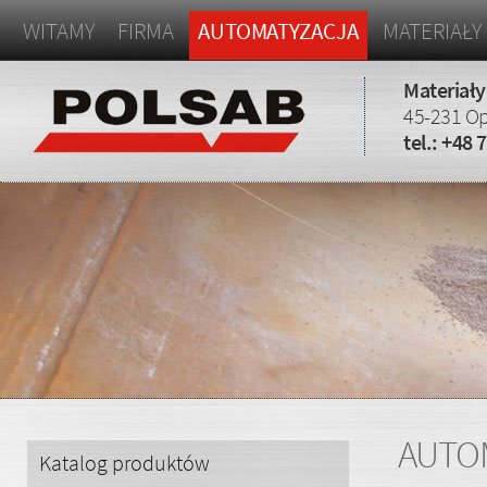
WITAMY
FIRMA
AUTOMATYZACJA
MATERIAŁY
Materiały
45-231 Op
tel.:
+48 7
AUTO
Katalog produktów