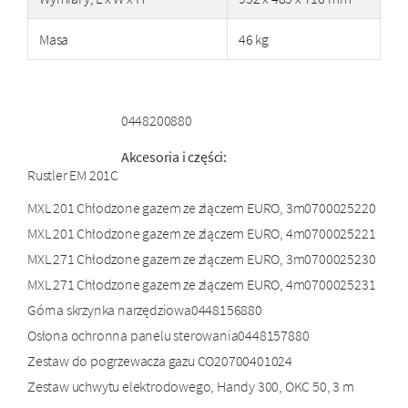
Masa
46 kg
0448200880
Akcesoria i części:
Rustler EM 201C
MXL 201 Chłodzone gazem ze złączem EURO, 3m
0700025220
MXL 201 Chłodzone gazem ze złączem EURO, 4m
0700025221
MXL 271 Chłodzone gazem ze złączem EURO, 3m
0700025230
MXL 271 Chłodzone gazem ze złączem EURO, 4m
0700025231
Górna skrzynka narzędziowa
0448156880
Osłona ochronna panelu sterowania
0448157880
Zestaw do pogrzewacza gazu CO2
0700401024
Zestaw uchwytu elektrodowego, Handy 300, OKC 50, 3 m