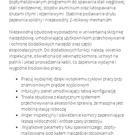
zoptymalizowanym programom do spawania stali węglowej,
stali nierdzewnej, stopów aluminium oraz lutospawania
drutami litymi i rdzeniowymi. Stabilne podawanie drutu
zapewnia solidny i niezawodny 2-rolkowy mechanizm.
Niezawodną obudowę wyposażono w uniwersalną skrzynkę
narzędziową, umożliwiającą użytkownikom przechowywanie
i ochronę dodatkowych narzędzi oraz części
eksploatacyjnych. Do dodatkowych funkcji należą: okienko
inspekcyjne, oświetlona od wewnątrz komora, uchwyt na
palnik i układ prowadzenia kabli, co zapewnia wydajne i
wygodne środowisko pracy.
Pracuj wydajniej dzięki wysokiemu cyklowi pracy przy
znamionowym prądzie wyjściowym
Intuicyjny panel umożliwiający łatwą konfigurację
Trwała obudowa z elastycznym systemem
przechowywania akcesoriów sprawia, że maszyna jest
mobilną stacją roboczą
Wizjer inspekcyjny i oświetlenie komory zapewniające
lepszą widoczność i krótsze czasy przestoju
Wyjątkowe parametry łuku spawalniczego, zopty-
malizowane pod kątem najczęściej stosowanych