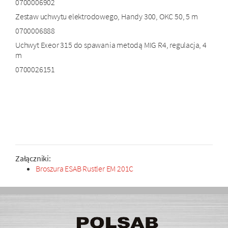
0700006902
Zestaw uchwytu elektrodowego, Handy 300, OKC 50, 5 m
0700006888
Uchwyt Exeor 315 do spawania metodą MIG R4, regulacja, 4
m
0700026151
Załączniki:
Broszura ESAB Rustler EM 201C