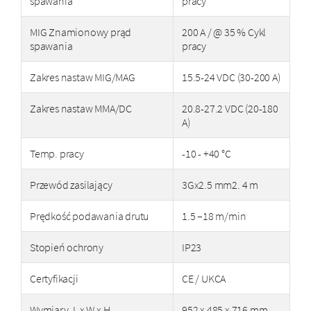
spawania
pracy
MIG Znamionowy prąd
200 A / @ 35 % Cykl
spawania
pracy
Zakres nastaw MIG/MAG
15.5-24 VDC (30-200 A)
Zakres nastaw MMA/DC
20.8-27.2 VDC (20-180
A)
Temp. pracy
-10 - +40 °C
Przewód zasilający
3Gx2.5 mm2. 4 m
Prędkość podawania drutu
1.5 –18 m/min
Stopień ochrony
IP23
Certyfikacji
CE / UKCA
Wymiary, L x W x H
952 x 485 x 716 mm