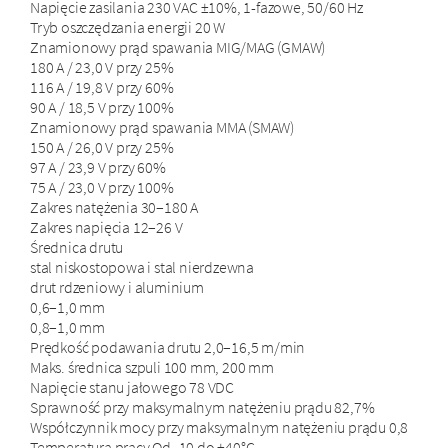
Napięcie zasilania 230 VAC ±10%, 1-fazowe, 50/60 Hz
Tryb oszczędzania energii 20 W
Znamionowy prąd spawania MIG/MAG (GMAW)
180 A / 23,0 V przy 25%
116 A / 19,8 V przy 60%
90 A / 18,5 V przy 100%
Znamionowy prąd spawania MMA (SMAW)
150 A / 26,0 V przy 25%
97 A / 23,9 V przy 60%
75 A / 23,0 V przy 100%
Zakres natężenia 30–180 A
Zakres napięcia 12–26 V
Średnica drutu
stal niskostopowa i stal nierdzewna
drut rdzeniowy i aluminium
0,6–1,0 mm
0,8–1,0 mm
Prędkość podawania drutu 2,0–16,5 m/min
Maks. średnica szpuli 100 mm, 200 mm
Napięcie stanu jałowego 78 VDC
Sprawność przy maksymalnym natężeniu prądu 82,7%
Współczynnik mocy przy maksymalnym natężeniu prądu 0,8
Temperatura pracy Od -10 do +40°C