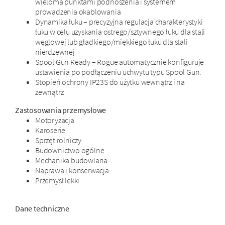
wieloma punktami podnoszenia i systemem
prowadzenia okablowania
Dynamika łuku – precyzyjna regulacja charakterystyki
łuku w celu uzyskania ostrego/sztywnego łuku dla stali
węglowej lub gładkiego/miękkiego łuku dla stali
nierdzewnej
Spool Gun Ready – Rogue automatycznie konfiguruje
ustawienia po podłączeniu uchwytu typu Spool Gun.
Stopień ochrony IP23S do użytku wewnątrz i na
zewnątrz
Zastosowania przemysłowe
Motoryzacja
Karoserie
Sprzęt rolniczy
Budownictwo ogólne
Mechanika budowlana
Naprawa i konserwacja
Przemysł lekki
Dane techniczne