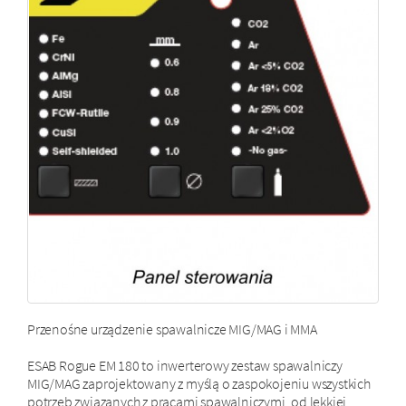
Przenośne urządzenie spawalnicze MIG/MAG i MMA
ESAB Rogue EM 180 to inwerterowy zestaw spawalniczy
MIG/MAG zaprojektowany z myślą o zaspokojeniu wszystkich
potrzeb związanych z pracami spawalniczymi, od lekkiej