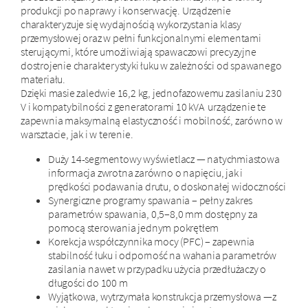
produkcji po naprawy i konserwację. Urządzenie
charakteryzuje się wydajnością wykorzystania klasy
przemysłowej oraz w pełni funkcjonalnymi elementami
sterującymi, które umożliwiają spawaczowi precyzyjne
dostrojenie charakterystyki łuku w zależności od spawanego
materiału.
Dzięki masie zaledwie 16,2 kg, jednofazowemu zasilaniu 230
V i kompatybilności z generatorami 10 kVA urządzenie te
zapewnia maksymalną elastyczność i mobilność, zarówno w
warsztacie, jak i w terenie.
Duży 14-segmentowy wyświetlacz — natychmiastowa
informacja zwrotna zarówno o napięciu, jak i
prędkości podawania drutu, o doskonałej widoczności
Synergiczne programy spawania – pełny zakres
parametrów spawania, 0,5–8,0 mm dostępny za
pomocą sterowania jednym pokrętłem
Korekcja współczynnika mocy (PFC) – zapewnia
stabilność łuku i odporność na wahania parametrów
zasilania nawet w przypadku użycia przedłużaczy o
długości do 100 m
Wyjątkowa, wytrzymała konstrukcja przemysłowa —z