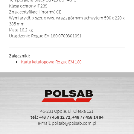
Klasa ochrony IP23S
Znak certyfikacji (normy) CE
Wymiary dł. x szer. x wys. wraz z górnym uchwytem 590 x 220 x
385 mm
Masa 16,2 kg
Urządzenie Rogue EM 180 0700301091
Załączniki:
Karta katalogowa Rogue EM 180
45-231 Opole, ul. Oleska 121
tel.:
+48 77 458 12 72
,
+48 77 458 14 84
e-mail:
polsab@polsab.com.pl