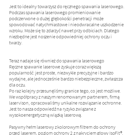
Jest to idealny towarzysz do ręcznego spawania laserowego.
Podczas spawania laserowego promieniowanie
podczerwone o dużej głębokości penetracji może
spowodować natychmiastowe i nieodwracalne uszkodzenie
wzroku. Może się to zdarzyć nawet przy odbiciach. Dlatego
niezbędne jest noszenie odpowiedniej ochrony oczu i
twarzy.
Teraz nadaje się również do spawania laserowego
Ręczne spawanie laserowe zyskuje coraz większą
popularność: jest proste, niezwykle precyzyjne i bardzo
wydajne, ale jednocześnie bardzo niebezpieczne, zwłaszcza
dla oczu.
Po raz kolejny przesunęliśmy granice tego, co jest możliwe.
We współpracy z naszym renomowanym partnerem, firmą
laservison, opracowaliśmy unikalne rozwiązanie ochronne.
Jest to nasza odpowiedź na ryzyko związane z
wysokoenergetyczną wiązką laserową.
Pasywny hełm laserowy z kolorowym filtrem do ochrony
przed laserem, poziom ochrony 2 z nakryciem głowy IsoFit®.