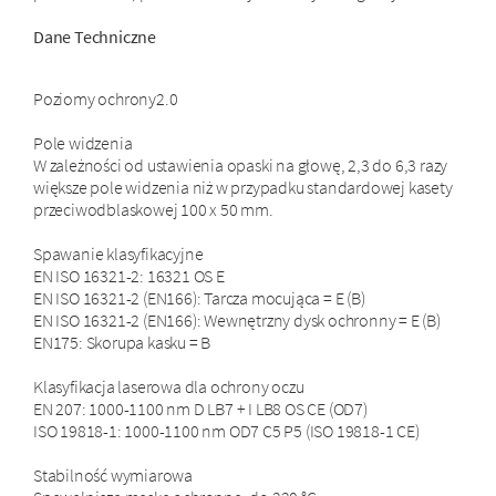
Dane Techniczne
Poziomy ochrony2.0
Pole widzenia
W zależności od ustawienia opaski na głowę, 2,3 do 6,3 razy
większe pole widzenia niż w przypadku standardowej kasety
przeciwodblaskowej 100 x 50 mm.
Spawanie klasyfikacyjne
EN ISO 16321-2: 16321 OS E
EN ISO 16321-2 (EN166): Tarcza mocująca = E (B)
EN ISO 16321-2 (EN166): Wewnętrzny dysk ochronny = E (B)
EN175: Skorupa kasku = B
Klasyfikacja laserowa dla ochrony oczu
EN 207: 1000-1100 nm D LB7 + I LB8 OS CE (OD7)
ISO 19818-1: 1000-1100 nm OD7 C5 P5 (ISO 19818-1 CE)
Stabilność wymiarowa