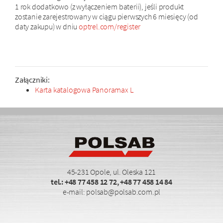
1 rok dodatkowo (z wyłączeniem baterii), jeśli produkt
zostanie zarejestrowany w ciągu pierwszych 6 miesięcy (od
daty zakupu) w dniu
optrel.com/register
Załączniki:
Karta katalogowa Panoramax L
45-231 Opole, ul. Oleska 121
tel.:
+48 77 458 12 72
,
+48 77 458 14 84
e-mail:
polsab@polsab.com.pl