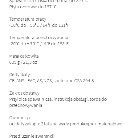
Spawalnicza maska ochronna: do 220 °C
Płyta czołowa: do 137 °C
Temperatura pracy
-10°C do + 55°C / 14°F do 131°F
Temperatura przechowywania
-20°C do + 70°C / -4°F do 158°F
Masa całkowita
605 g / 21,3 oz
Certyfikaty
CE, ANSI, EAC, AS/NZS, spełnione CSA Z94.3
Zakres dostawy
Przyłbica spawalnicza, instrukcja obsługi, torba do
przechowywania
Gwarancja
od daty zakupu: 2 lata na wady produkcyjne i materiałowe
Przedłużenie gwarancji